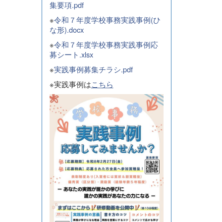
集要項.pdf
※
令和７年度学校事務実践事例(ひ
な形).docx
※
令和７年度学校事務実践事例応
募シート.xlsx
※
実践事例募集チラシ.pdf
※実践事例は
こちら