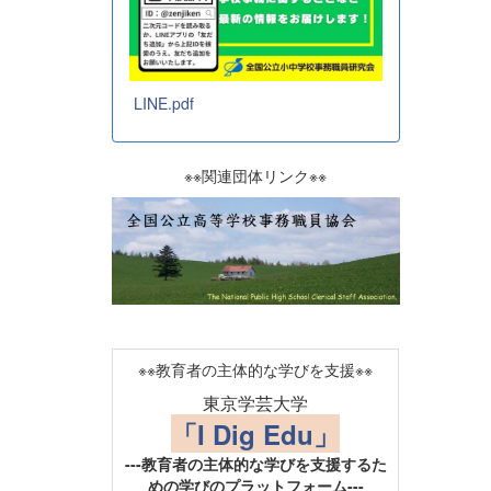
LINE.pdf
※※関連団体リンク※※
※※教育者の主体的な学びを支援※※
東京学芸大学
「I Dig Edu」
---教育者の主体的な学びを支援するた
めの学びのプラットフォーム---