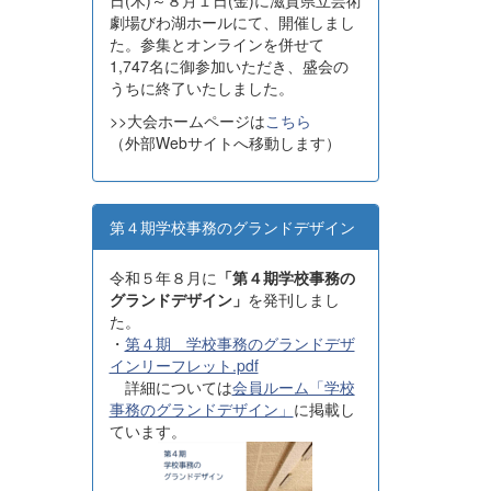
日(木)～８月１日(金)に滋賀県立芸術
劇場びわ湖ホールにて、開催しまし
た。参集とオンラインを併せて
1,747名に御参加いただき、盛会の
うちに終了いたしました。
>>大会ホームページは
こちら
（外部Webサイトへ移動します）
第４期学校事務のグランドデザイン
令和５年８月に
「第４期学校事務の
グランドデザイン」
を発刊しまし
た。
・
第４期 学校事務のグランドデザ
インリーフレット.pdf
詳細については
会員ルーム「学校
事務のグランドデザイン」
に掲載し
ています。