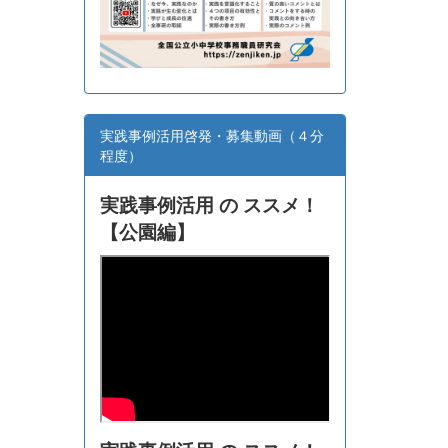
実践事例活用啓発・募集動画（４分
程度）
実践事例活用 の ススメ！
【
公園編】