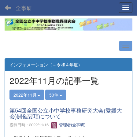
全事研
Toggl
インフォメーション（～令和４年度）
2022年11月の記事一覧
2022年11月
50件
第54回全国公立小中学校事務研究大会(愛媛大
会)開催要項について
投稿日時 : 2022/11/16
管理者(全事研)