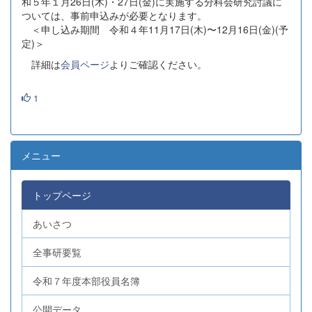
和５年１月26日(木)・27日(金)に実施する分科会研究討議に
ついては、事前申込みが必要となります。
＜申し込み期間 令和４年11月17日(木)〜12月16日(金)(予
定)＞
詳細は
会員ページ
よりご確認ください。
1
メニュー
トップページ
あいさつ
全事研要覧
令和７年度本部役員名簿
公開データ