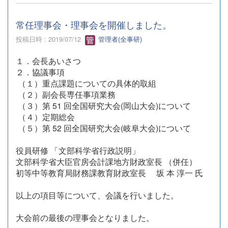
常任理事会・理事会を開催しました。
投稿日時 : 2019/07/12
管理者(全事研)
１．会長あいさつ
２．協議事項
（１）重点課題についての具体的取組
（２）副会長専任事項業務
（３）第 51 回全国研究大会(岡山大会)について
（４）定期総会
（５）第 52 回全国研究大会(岐阜大会)について
役員研修 「文部科学省行政説明」
文部科学省大臣官房会計課地方財政室長 （併任）
初等中等教育局財務課教育財政室長 坂 本 淳一 氏
以上の項目等について、会議を行いました。
大会前の最後の理事会となりました。