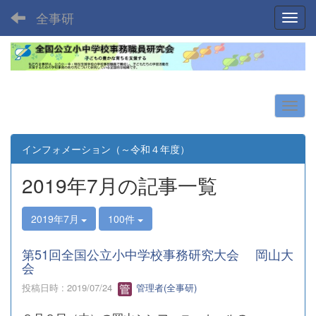
全事研
Toggl
インフォメーション（～令和４年度）
2019年7月の記事一覧
2019年7月
100件
第51回全国公立小中学校事務研究大会 岡山大
会
投稿日時 : 2019/07/24
管理者(全事研)