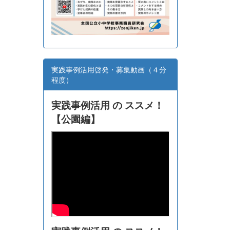
実践事例活用啓発・募集動画（４分
程度）
実践事例活用 の ススメ！
【
公園編】