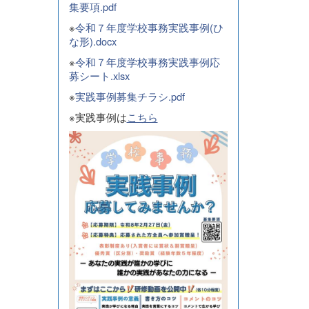
集要項.pdf
※
令和７年度学校事務実践事例(ひ
な形).docx
※
令和７年度学校事務実践事例応
募シート.xlsx
※
実践事例募集チラシ.pdf
※実践事例は
こちら