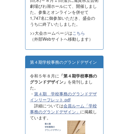
日(木)～８月１日(金)に滋賀県立芸術
劇場びわ湖ホールにて、開催しまし
た。参集とオンラインを併せて
1,747名に御参加いただき、盛会の
うちに終了いたしました。
>>大会ホームページは
こちら
（外部Webサイトへ移動します）
第４期学校事務のグランドデザイン
令和５年８月に
「第４期学校事務の
グランドデザイン」
を発刊しまし
た。
・
第４期 学校事務のグランドデザ
インリーフレット.pdf
詳細については
会員ルーム「学校
事務のグランドデザイン」
に掲載し
ています。