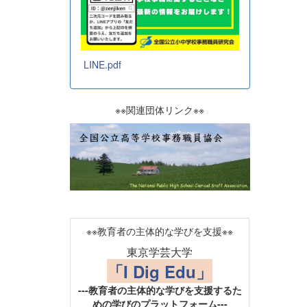
LINE.pdf
※※関連団体リンク※※
※※教育者の主体的な学びを支援※※
東京学芸大学
「I Dig Edu」
---教育者の主体的な学びを支援するた
めの学びのプラットフォーム---