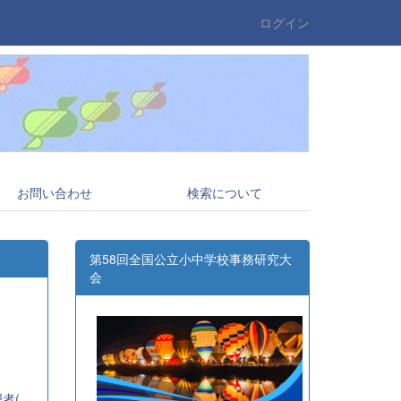
ログイン
お問い合わせ
検索について
第58回全国公立小中学校事務研究大
会
全事研)