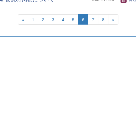
«
1
2
3
4
5
6
7
8
»