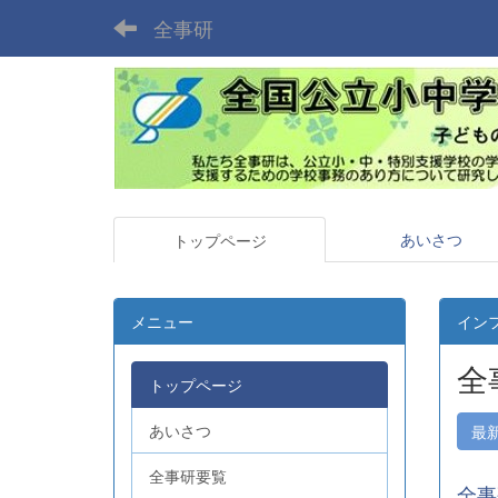
全事研
あいさつ
トップページ
メニュー
イン
全
トップページ
あいさつ
最
全事研要覧
全事