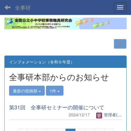
全事研
Toggl
インフォメーション（令和６年度）
全事研本部からのお知らせ
最新の投稿順
1件
第31回 全事研セミナーの開催について
2024/12/17
管理者(全事研)