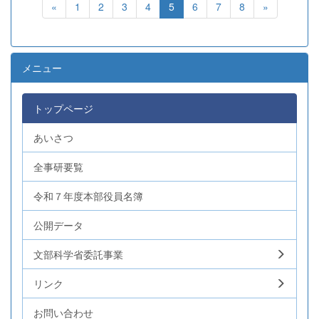
«
1
2
3
4
5
6
7
8
»
メニュー
トップページ
あいさつ
全事研要覧
令和７年度本部役員名簿
公開データ
文部科学省委託事業
リンク
お問い合わせ