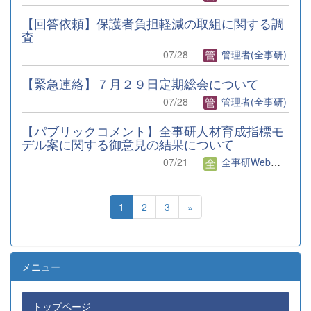
【回答依頼】保護者負担軽減の取組に関する調
査
07/28
管理者(全事研)
【緊急連絡】７月２９日定期総会について
07/28
管理者(全事研)
【パブリックコメント】全事研人材育成指標モ
デル案に関する御意見の結果について
07/21
全事研Web編集者
1
2
3
»
メニュー
トップページ