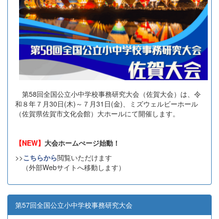
第58回全国公立小中学校事務研究大会（佐賀大会）は、令
和８年７月30日(木)～７月31日(金)、ミズウェルビーホール
（佐賀県佐賀市文化会館）大ホールにて開催します。
【NEW】
大会ホームぺージ始動！
>>
こちらから
閲覧いただけます
（外部Webサイトへ移動します）
第57回全国公立小中学校事務研究大会