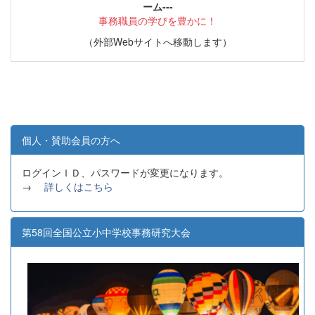
ーム---
事務職員の学びを豊かに！
（外部Webサイトへ移動します）
個人・賛助会員の方へ
ログインＩＤ、パスワードが変更になります。
→
詳しくはこちら
第58回全国公立小中学校事務研究大会