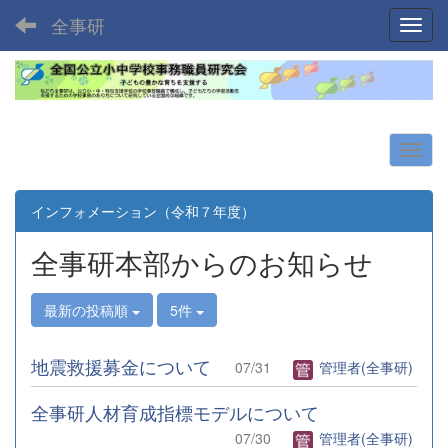
全事研
Toggl
インフォメーション（令和７年度）
全事研本部からのお知らせ
最新の投稿順
5件
地震救援募金について
07/31
管理者(全事研)
全事研人材育成指標モデルについて
07/30
管理者(全事研)