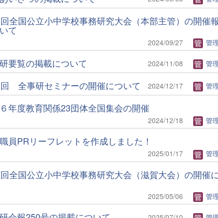
6回全国公立小中学校事務研究大会（本部主管）の開催
いて
2024/09/27
管理者(
研要覧の掲載について
2024/11/08
管理者(
1回 全事研セミナーの開催について
2024/12/17
管理者(
６年度教育関係23団体全国集会の開催
2024/12/18
管理者(
職員PRリーフレットを作成しました！
2025/01/17
管理者(
7回全国公立小中学校事務研究大会（滋賀大会）の開催
2025/05/06
管理者(
研会報250号の掲載について
2025/07/10
管理者(