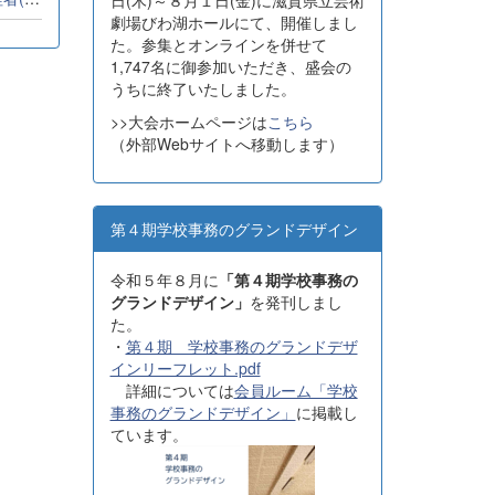
日(木)～８月１日(金)に滋賀県立芸術
劇場びわ湖ホールにて、開催しまし
た。参集とオンラインを併せて
1,747名に御参加いただき、盛会の
うちに終了いたしました。
>>大会ホームページは
こちら
（外部Webサイトへ移動します）
第４期学校事務のグランドデザイン
令和５年８月に
「第４期学校事務の
グランドデザイン」
を発刊しまし
た。
・
第４期 学校事務のグランドデザ
インリーフレット.pdf
詳細については
会員ルーム「学校
事務のグランドデザイン」
に掲載し
ています。