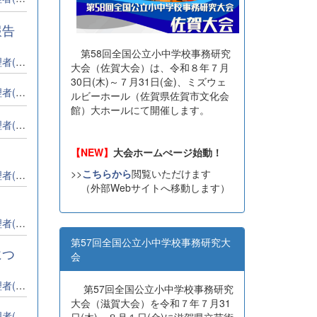
報告
第58回全国公立小中学校事務研究
全事研)
大会（佐賀大会）は、令和８年７月
30日(木)～７月31日(金)、ミズウェ
全事研)
ルビーホール（佐賀県佐賀市文化会
館）大ホールにて開催します。
全事研)
【NEW】
大会ホームぺージ始動！
>>
こちらから
閲覧いただけます
全事研)
（外部Webサイトへ移動します）
全事研)
第57回全国公立小中学校事務研究大
につ
会
全事研)
第57回全国公立小中学校事務研究
大会（滋賀大会）を令和７年７月31
全事研)