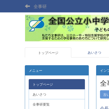
全事研
あいさつ
トップページ
メニュー
イン
全
トップページ
あいさつ
古
全事研要覧
会長