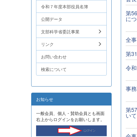
令和７年度本部役員名簿
第5
につ
公開データ
文部科学省委託事業
全事
リンク
第3
お問い合わせ
令和
検索について
事務
お知らせ
第5
一般会員、個人・賛助会員とも画面
いて
右上からログインをお願いします。
全事