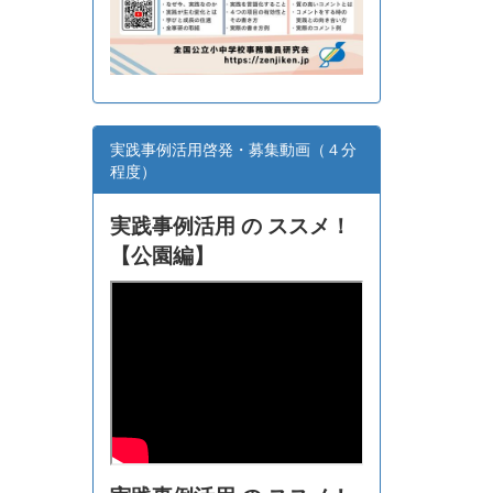
実践事例活用啓発・募集動画（４分
程度）
実践事例活用 の ススメ！
【
公園編】