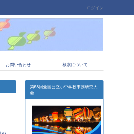
ログイン
お問い合わせ
検索について
第58回全国公立小中学校事務研究大
会
全事研)