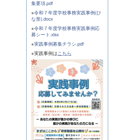
集要項.pdf
※
令和７年度学校事務実践事例(ひ
な形).docx
※
令和７年度学校事務実践事例応
募シート.xlsx
※
実践事例募集チラシ.pdf
※実践事例は
こちら