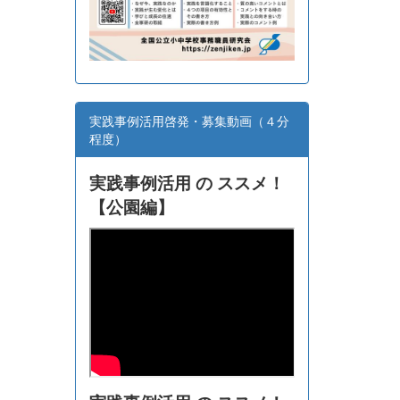
実践事例活用啓発・募集動画（４分
程度）
実践事例活用 の ススメ！
【
公園編】