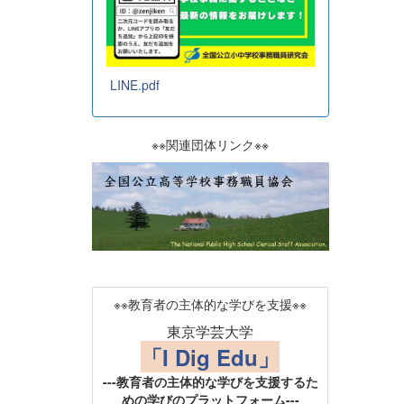
LINE.pdf
※※関連団体リンク※※
※※教育者の主体的な学びを支援※※
東京学芸大学
「I Dig Edu」
---教育者の主体的な学びを支援するた
めの学びのプラットフォーム---