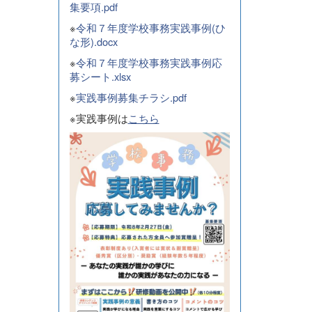
集要項.pdf
※
令和７年度学校事務実践事例(ひ
な形).docx
※
令和７年度学校事務実践事例応
募シート.xlsx
※
実践事例募集チラシ.pdf
※実践事例は
こちら