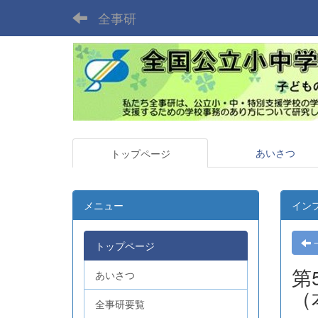
全事研
あいさつ
トップページ
メニュー
イン
トップページ
第
あいさつ
（
全事研要覧