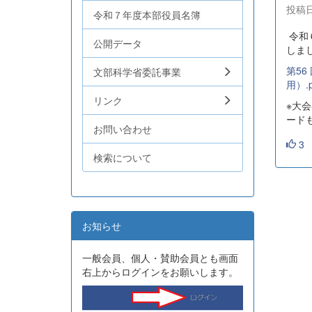
投稿日時
令和７年度本部役員名簿
令和
公開データ
しま
第5
文部科学省委託事業
用）.p
リンク
※大
ード
お問い合わせ
3
検索について
お知らせ
一般会員、個人・賛助会員とも画面
右上からログインをお願いします。