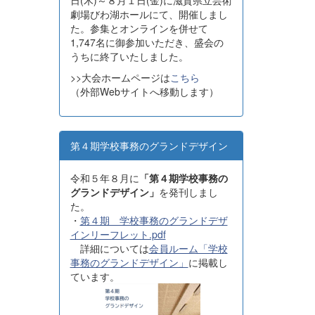
日(木)～８月１日(金)に滋賀県立芸術
劇場びわ湖ホールにて、開催しまし
た。参集とオンラインを併せて
1,747名に御参加いただき、盛会の
うちに終了いたしました。
>>大会ホームページは
こちら
（外部Webサイトへ移動します）
第４期学校事務のグランドデザイン
令和５年８月に
「第４期学校事務の
グランドデザイン」
を発刊しまし
た。
・
第４期 学校事務のグランドデザ
インリーフレット.pdf
詳細については
会員ルーム「学校
事務のグランドデザイン」
に掲載し
ています。