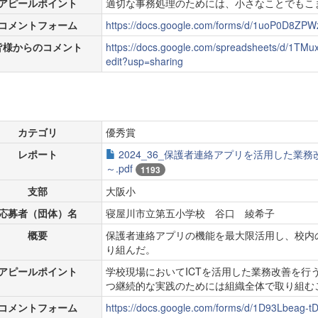
アピールポイント
適切な事務処理のためには、小さなことでもこ
コメントフォーム
https://docs.google.com/forms/d/1uoP0D8
皆様からのコメント
https://docs.google.com/spreadsheets/d/1
edit?usp=sharing
カテゴリ
優秀賞
レポート
2024_36_保護者連絡アプリを活用した業
～.pdf
1193
支部
大阪小
応募者（団体）名
寝屋川市立第五小学校 谷口 綾希子
概要
保護者連絡アプリの機能を最大限活用し、校内
り組んだ。
アピールポイント
学校現場においてICTを活用した業務改善を行
つ継続的な実践のためには組織全体で取り組む
コメントフォーム
https://docs.google.com/forms/d/1D93Lbeag-