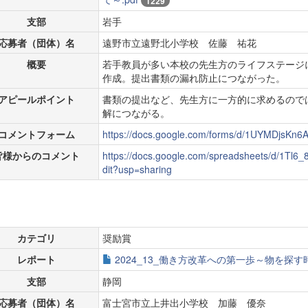
1229
支部
岩手
応募者（団体）名
遠野市立遠野北小学校 佐藤 祐花
概要
若手教員が多い本校の先生方のライフステージ
作成。提出書類の漏れ防止につながった。
アピールポイント
書類の提出など、先生方に一方的に求めるので
解につながる。
コメントフォーム
https://docs.google.com/forms/d/1UYMDjsK
皆様からのコメント
https://docs.google.com/spreadsheets/d/1
dit?usp=sharing
カテゴリ
奨励賞
レポート
2024_13_働き方改革への第一歩～物を探す
支部
静岡
応募者（団体）名
富士宮市立上井出小学校 加藤 優奈