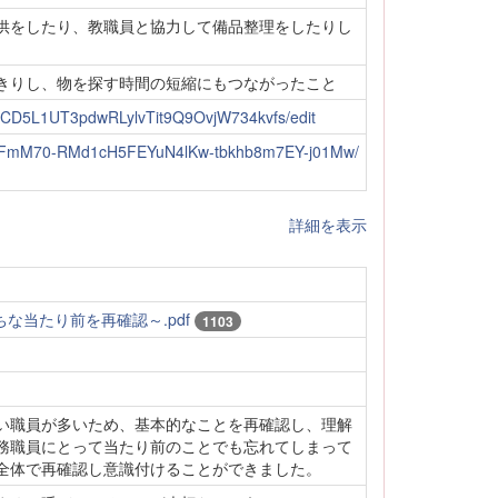
供をしたり、教職員と協力して備品整理をしたりし
きりし、物を探す時間の短縮にもつながったこと
ZNCD5L1UT3pdwRLylvTit9Q9OvjW734kvfs/edit
oWizFmM70-RMd1cH5FEYuN4lKw-tbkhb8m7EY-j01Mw/
詳細を表示
ちな当たり前を再確認～.pdf
1103
い職員が多いため、基本的なことを再確認し、理解
務職員にとって当たり前のことでも忘れてしまって
全体で再確認し意識付けることができました。