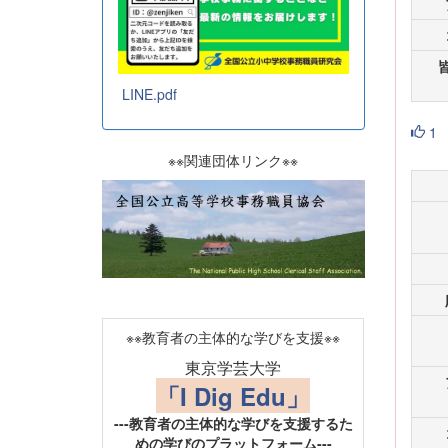
LINE.pdf
1
※※関連団体リンク※※
※※教育者の主体的な学びを支援※※
東京学芸大学
「I Dig Edu」
---教育者の主体的な学びを支援するた
めの学びのプラットフォーム---