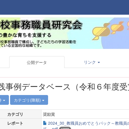
リンク
公開データ
践事例データベース（令和６年度受
件
カテゴリ(降順)
カテゴリ
奨励賞
レポート
2024_30_教職員おめでとうパック～教
て～.pdf