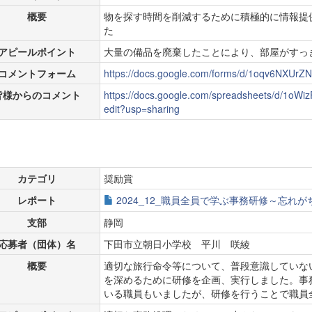
概要
物を探す時間を削減するために積極的に情報提
た
アピールポイント
大量の備品を廃棄したことにより、部屋がすっ
コメントフォーム
https://docs.google.com/forms/d/1oqv6NXUr
皆様からのコメント
https://docs.google.com/spreadsheets/d/1
edit?usp=sharing
カテゴリ
奨励賞
レポート
2024_12_職員全員で学ぶ事務研修～忘れが
支部
静岡
応募者（団体）名
下田市立朝日小学校 平川 咲綾
概要
適切な旅行命令等について、普段意識していな
を深めるために研修を企画、実行しました。事
いる職員もいましたが、研修を行うことで職員