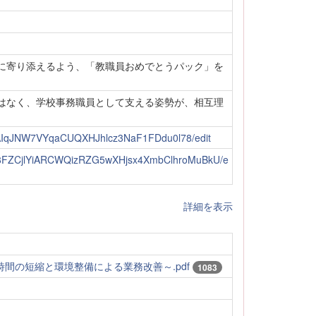
に寄り添えるよう、「教職員おめでとうパック」を
はなく、学校事務職員として支える姿勢が、相互理
n6AIqJNW7VYqaCUQXHJhlcz3NaF1FDdu0l78/edit
Tl6_8FZCjlYiARCWQizRZG5wXHjsx4XmbClhroMuBkU/e
詳細を表示
時間の短縮と環境整備による業務改善～.pdf
1083