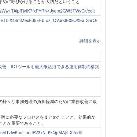
まめに呼びかけることが大切だということ
ZPWzWw1TAlpfRvIK7fxPYRN4Jyom2GW3TWyCk/edit
TMuxBT5iX44mMecEJ5EFb-oz_QVurkIE0kOXEa-SnrQ/
詳細を表示
務改善～ICTツールを最大限活用できる運用体制の構築
の様々な事務処理の負担軽減のために業務改善に取
う際に必要なプロセスをまとめたことと、効果的か
ことが重要であること。
tDehlTvIw5nei_ooJBV3xN_5kQpMAjrLXI/edit