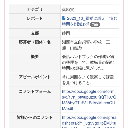
カテゴリ
奨励賞
レポート
2023_13_視覚に訴え、悩む
時間を削減.pdf
709
支部
静岡
応募者（団体）名
湖西市立白須賀小学校 三
浦 由起乃
概要
会話ハンドブックの作成や物
の整理をして、教職員の悩む
時間の短縮に繋がった。
アピールポイント
常に周囲をよく観察して課題
を見つけること。
コメントフォーム
https://docs.google.com/form
s/d/17n_ptwupuzquKiQTIi07Q
M88byGTuE3LBdVvMkcmQU
M/edit
皆様からのコメント
https://docs.google.com/sprea
dsheets/d/1_3g59go7pEMJ4u