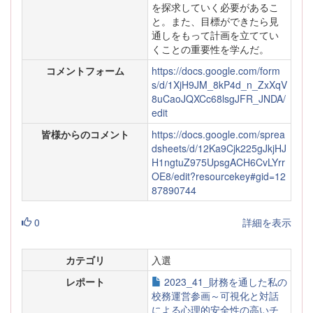
を探求していく必要があるこ
と。また、目標ができたら見
通しをもって計画を立ててい
くことの重要性を学んだ。
コメントフォーム
https://docs.google.com/form
s/d/1XjH9JM_8kP4d_n_ZxXqV
8uCaoJQXCc68lsgJFR_JNDA/
edit
皆様からのコメント
https://docs.google.com/sprea
dsheets/d/12Ka9Cjk225gJkjHJ
H1ngtuZ975UpsgACH6CvLYrr
OE8/edit?resourcekey#gid=12
87890744
0
詳細を表示
カテゴリ
入選
レポート
2023_41_財務を通した私の
校務運営参画～可視化と対話
による心理的安全性の高いチ