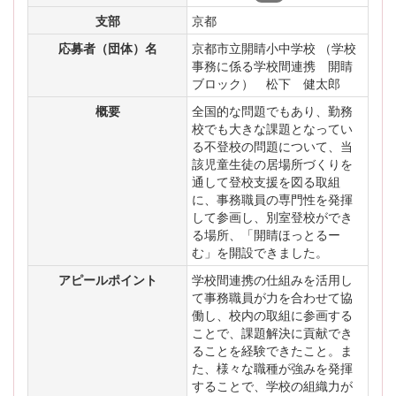
支部
京都
応募者（団体）名
京都市立開睛小中学校 （学校
事務に係る学校間連携 開睛
ブロック） 松下 健太郎
概要
全国的な問題でもあり、勤務
校でも大きな課題となってい
る不登校の問題について、当
該児童生徒の居場所づくりを
通して登校支援を図る取組
に、事務職員の専門性を発揮
して参画し、別室登校ができ
る場所、「開睛ほっとるー
む」を開設できました。
アピールポイント
学校間連携の仕組みを活用し
て事務職員が力を合わせて協
働し、校内の取組に参画する
ことで、課題解決に貢献でき
ることを経験できたこと。ま
た、様々な職種が強みを発揮
することで、学校の組織力が