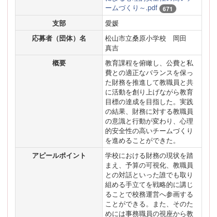
ームづくり～.pdf
671
支部
愛媛
応募者（団体）名
松山市立桑原小学校 岡田
真吉
概要
教育課程を俯瞰し、公費と私
費との適正なバランスを保っ
た財務を推進して教職員と共
に活動を創り上げながら教育
目標の達成を目指した。実践
の結果、財務に対する教職員
の意識と行動が変わり、心理
的安全性の高いチームづくり
を進めることができた。
アピールポイント
学校における財務の現状を踏
まえ、予算の可視化、教職員
との対話といった誰でも取り
組める手立てを戦略的に講じ
ることで校務運営へ参画する
ことができる。また、そのた
めには事務職員の視座から教