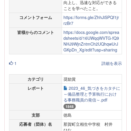
向上し、迅速な対応ができる
ことを学べたこと。
コメントフォーム
https://forms.gle/ZhhJiSPQf1jr
rzBr7
皆様からのコメント
https://docs.google.com/sprea
dsheets/d/16UWqqWVTG-fQ9
NHJ9WjnZntmCh2UQhqwUrJ
GKpDn_Xg/edit?usp=sharing
1
詳細を表示
カテゴリ
奨励賞
レポート
2023_46_気づきをカタチに
～備品整理と予算執行におけ
る事務職員の発信～.pdf
1848
支部
徳島
応募者（団体）名
那賀町立相生中学校 村井
ひな