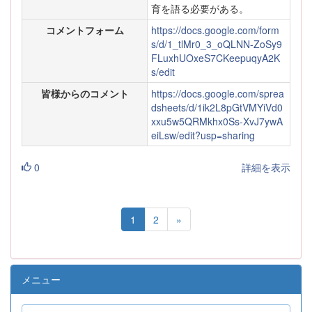
育を語る必要がある。
コメントフォーム
https://docs.google.com/form
s/d/1_tlMr0_3_oQLNN-ZoSy9
FLuxhUOxeS7CKeepuqyA2K
s/edit
皆様からのコメント
https://docs.google.com/sprea
dsheets/d/1ik2L8pGtVMYiVd0
xxu5w5QRMkhx0Ss-XvJ7ywA
eiLsw/edit?usp=sharing
0
詳細を表示
1
2
»
メニュー