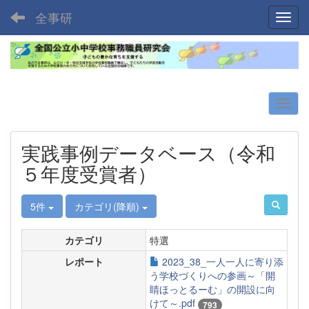
全事研
Toggl
実践事例データベース（令和
５年度受賞者）
5件
カテゴリ(降順)
カテゴリ
特選
レポート
2023_38_一人一人に寄り添
う学校づくりへの参画～「開
睛ほっとるーむ」の開設に向
けて～.pdf
793