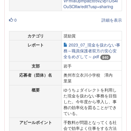
VFmIaUpmpaEto5vZvp1DS4l
OuSOXw/edit?usp=sharing
0
詳細を表示
カテゴリ
奨励賞
レポート
2023_07_現金を扱わない事
務～職員保護者双方の安心安
全をめざして～.pdf
840
支部
岩手
応募者（団体）名
奥州市立衣川小学校 澤内
里菜
概要
ゆうちょダイレクトを利用し
た現金を扱わない事務を目指
した。今年度から導入し、事
務の効率化を図ることができ
ている。
アピールポイント
手数料が問題となってくる社
会で効率よく仕事をする方法