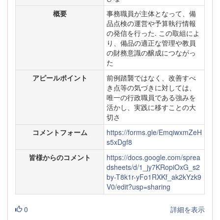
概要
事務職員が主体となって、備
品点検の運営や予算執行情報
の発信を行った. この取組によ
り、備品の適正な管理や教員
の財務意識の醸成につながっ
た
アピールポイント
前例踏襲ではなく、改善すべ
き点等の気づきに対しては、
唯一の行政職員である強みを
活かし、実践に移すことの大
切さ
コメントフォーム
https://forms.gle/EmqiwxmZeH
s5xDgf8
皆様からのコメント
https://docs.google.com/sprea
dsheets/d/1_jy7KRopiOxG_s2
by-T8k1r-yFo1RXKf_ak2kYzk9
V0/edit?usp=sharing
0
詳細を表示