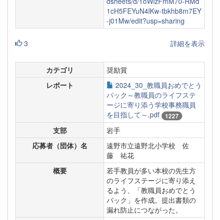
dsheets/d/1oWizFmM70-RMd
1cH5FEYuN4lKw-tbkhb8m7EY
-j01Mw/edit?usp=sharing
3
詳細を表示
カテゴリ
奨励賞
レポート
2024_30_教職員おめでとう
パック～教職員のライフステ
ージに寄り添う学校事務職員
を目指して～.pdf
1227
支部
岩手
応募者（団体）名
遠野市立遠野北小学校 佐
藤 祐花
概要
若手教員が多い本校の先生方
のライフステージに寄り添え
るよう、「教職員おめでとう
パック」を作成。提出書類の
漏れ防止につながった。