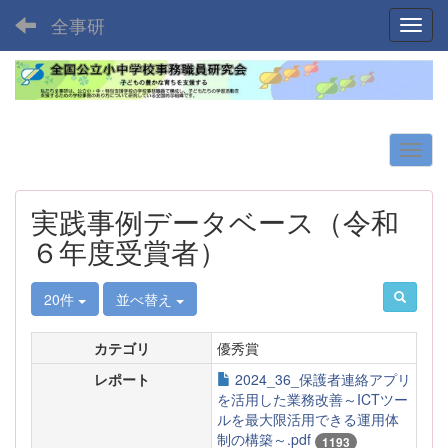
全事研
Toggl
実践事例データベース（令和
６年度受賞者）
20件
並べ替え
カテゴリ
優秀賞
レポート
2024_36_保護者連絡アプリ
を活用した業務改善～ICTツー
ルを最大限活用できる運用体
制の構築～.pdf
1193