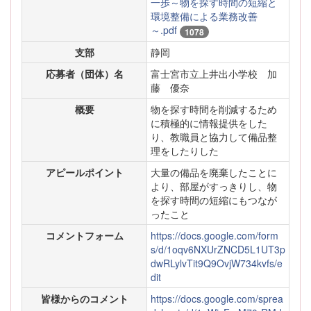
一歩～物を探す時間の短縮と
環境整備による業務改善
～.pdf
1078
支部
静岡
応募者（団体）名
富士宮市立上井出小学校 加
藤 優奈
概要
物を探す時間を削減するため
に積極的に情報提供をした
り、教職員と協力して備品整
理をしたりした
アピールポイント
大量の備品を廃棄したことに
より、部屋がすっきりし、物
を探す時間の短縮にもつなが
ったこと
コメントフォーム
https://docs.google.com/form
s/d/1oqv6NXUrZNCD5L1UT3p
dwRLylvTit9Q9OvjW734kvfs/e
dit
皆様からのコメント
https://docs.google.com/sprea