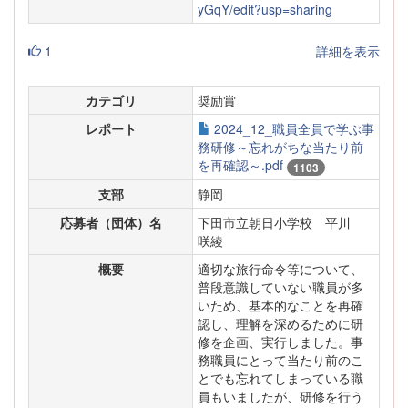
yGqY/edit?usp=sharing
1
詳細を表示
カテゴリ
奨励賞
レポート
2024_12_職員全員で学ぶ事
務研修～忘れがちな当たり前
を再確認～.pdf
1103
支部
静岡
応募者（団体）名
下田市立朝日小学校 平川
咲綾
概要
適切な旅行命令等について、
普段意識していない職員が多
いため、基本的なことを再確
認し、理解を深めるために研
修を企画、実行しました。事
務職員にとって当たり前のこ
とでも忘れてしまっている職
員もいましたが、研修を行う