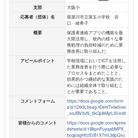
支部
大阪小
応募者（団体）名
寝屋川市立第五小学校 谷
口 綾希子
概要
保護者連絡アプリの機能を最
大限活用し、校内の様々な事
務処理の負担軽減のために業
務改善に取り組んだ。
アピールポイント
学校現場においてICTを活用し
た業務改善を行う際に必要な
プロセスをまとめたことと、
効果的かつ継続的な実践のた
めには組織全体で取り組むこ
とが重要であること。
コメントフォーム
https://docs.google.com/form
s/d/1D93Lbeag-tDehlTvIw5nei
_ooJBV3xN_5kQpMAjrLXI/edit
皆様からのコメント
https://docs.google.com/sprea
dsheets/d/1BkpnPuyqabMPX_
bcqjcsgH0zErB1X7mL9jlpQxu