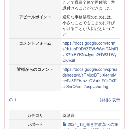
ことで職員全体で再確認し意
識付けることができました。
アピールポイント
適切な事務処理のためには、
小さなことでもこまめに呼び
かけることが大切だというこ
と
コメントフォーム
https://docs.google.com/form
s/d/1uoP0D8ZPWzWw1TAlpfR
vIK7fxPYRN4Jyom2GW3TWy
Ck/edit
皆様からのコメント
https://docs.google.com/sprea
dsheets/d/1TMuxBT5iX44mM
ecEJ5EFb-oz_QVurkIE0kOXE
a-SnrQ/edit?usp=sharing
1
詳細を表示
カテゴリ
奨励賞
レポート
2024_13_働き方改革への第