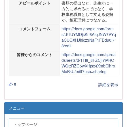
アピールポイント
書類の提出など、先生方に一
方的に求めるのではなく、学
校事務職員として支える姿勢
が、相互理解につながる。
コメントフォーム
https://docs.google.com/form
s/d/1UYMDjsKn6AIqJNW7VYq
aCUQXHJhlcz3NaF1FDdu0l7
8/edit
皆様からのコメント
https://docs.google.com/sprea
dsheets/d/1Tl6_8FZCjlYiARC
WQizRZG5wXHjsx4XmbClhro
MuBkU/edit?usp=sharing
5
詳細を表示
メニュー
トップページ