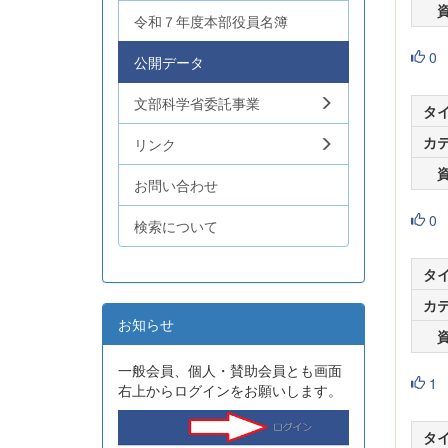
令和７年度本部役員名簿
0
公開データ
文部科学省委託事業
タ
カ
リンク
お問い合わせ
0
検索について
タ
カ
お知らせ
一般会員、個人・賛助会員とも画面
1
右上からログインをお願いします。
タ