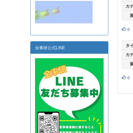
カ
0
タ
全事研公式LINE
カ
0