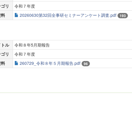
テゴリ
令和７年度
資料
20260630第32回全事研セミナーアンケート調査.pdf
193
イトル
令和８年5月期報告
テゴリ
令和７年度
資料
260729_令和８年５月期報告.pdf
96