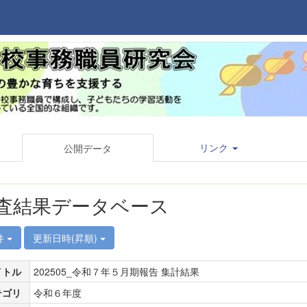
リンク
公開データ
査結果データベース
件
更新日時(昇順)
イトル
202505_令和７年５月期報告 集計結果
テゴリ
令和６年度