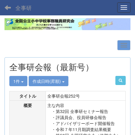
全事研
Toggl
全事研会報（最新号）
1件
作成日時(昇順)
タイトル
全事研会報252号
概要
主な内容
・第32回 全事研セミナー報告
・評議員会、役員研修会報告
・アドバイザリーボード開催報告
・令和７年11月期調査結果概要