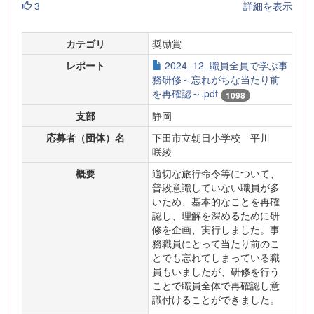
3
詳細を表示
カテゴリ
奨励賞
レポート
2024_12_職員全員で学ぶ事
務研修～忘れがちな当たり前
を再確認～.pdf
1098
支部
静岡
応募者（団体）名
下田市立朝日小学校 平川
咲綾
概要
適切な旅行命令等について、
普段意識していない職員が多
いため、基本的なことを再確
認し、理解を深めるために研
修を企画、実行しました。事
務職員にとって当たり前のこ
とでも忘れてしまっている職
員もいましたが、研修を行う
ことで職員全体で再確認し意
識付けることができました。