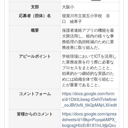
支部
大阪小
応募者（団体）名
寝屋川市立第五小学校 谷
口 綾希子
概要
保護者連絡アプリの機能を最
大限活用し、校内の様々な事
務処理の負担軽減のために業
務改善に取り組んだ。
アピールポイント
学校現場においてICTを活用し
た業務改善を行う際に必要な
プロセスをまとめたことと、
効果的かつ継続的な実践のた
めには組織全体で取り組むこ
とが重要であること。
コメントフォーム
https://docs.google.com/form
s/d/1D93Lbeag-tDehlTvIw5nei
_ooJBV3xN_5kQpMAjrLXI/edit
皆様からのコメント
https://docs.google.com/sprea
dsheets/d/1BkpnPuyqabMPX_
bcqjcsgH0zErB1X7mL9jlpQxu