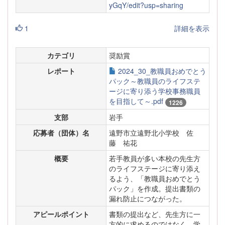
yGqY/edit?usp=sharing
1
詳細を表示
カテゴリ
奨励賞
レポート
2024_30_教職員おめでとう
パック～教職員のライフステ
ージに寄り添う学校事務職員
を目指して～.pdf
1226
支部
岩手
応募者（団体）名
遠野市立遠野北小学校 佐
藤 祐花
概要
若手教員が多い本校の先生方
のライフステージに寄り添え
るよう、「教職員おめでとう
パック」を作成。提出書類の
漏れ防止につながった。
アピールポイント
書類の提出など、先生方に一
方的に求めるのではなく、学