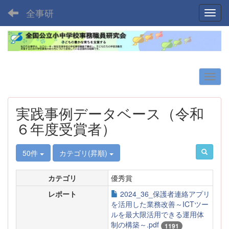
全事研
Toggl
実践事例データベース（令和
６年度受賞者）
50件
カテゴリ(昇順)
カテゴリ
優秀賞
レポート
2024_36_保護者連絡アプリ
を活用した業務改善～ICTツー
ルを最大限活用できる運用体
制の構築～.pdf
1191