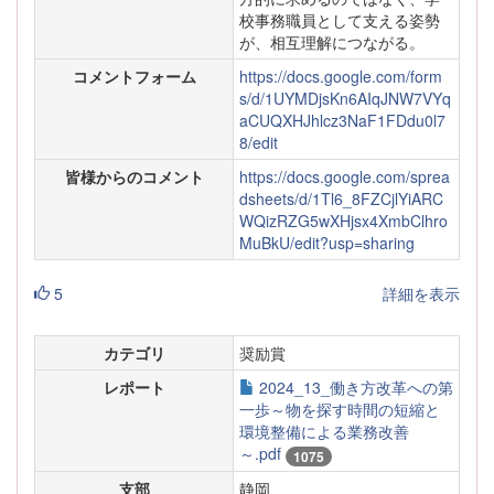
校事務職員として支える姿勢
が、相互理解につながる。
コメントフォーム
https://docs.google.com/form
s/d/1UYMDjsKn6AIqJNW7VYq
aCUQXHJhlcz3NaF1FDdu0l7
8/edit
皆様からのコメント
https://docs.google.com/sprea
dsheets/d/1Tl6_8FZCjlYiARC
WQizRZG5wXHjsx4XmbClhro
MuBkU/edit?usp=sharing
5
詳細を表示
カテゴリ
奨励賞
レポート
2024_13_働き方改革への第
一歩～物を探す時間の短縮と
環境整備による業務改善
～.pdf
1075
支部
静岡