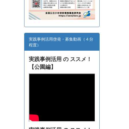
実践事例活用啓発・募集動画（４分
程度）
実践事例活用 の ススメ！
【
公園編】