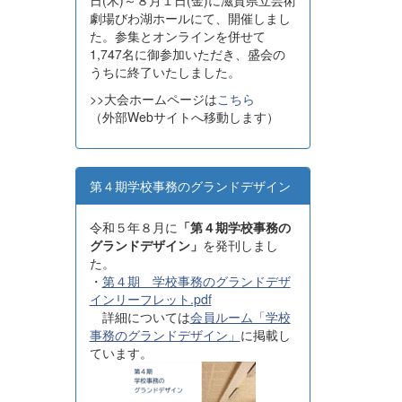
日(木)～８月１日(金)に滋賀県立芸術
劇場びわ湖ホールにて、開催しまし
た。参集とオンラインを併せて
1,747名に御参加いただき、盛会の
うちに終了いたしました。
>>大会ホームページは
こちら
（外部Webサイトへ移動します）
第４期学校事務のグランドデザイン
令和５年８月に
「第４期学校事務の
グランドデザイン」
を発刊しまし
た。
・
第４期 学校事務のグランドデザ
インリーフレット.pdf
詳細については
会員ルーム「学校
事務のグランドデザイン」
に掲載し
ています。