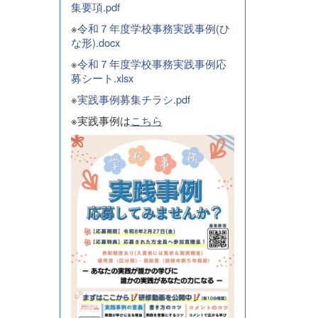
集要項.pdf
※
令和７年度学校事務実践事例(ひ
な形).docx
※
令和７年度学校事務実践事例応
募シート.xlsx
※
実践事例募集チラシ.pdf
※実践事例は
こちら