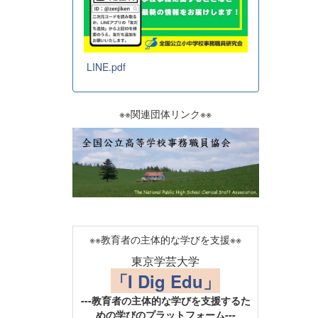
LINE.pdf
※※関連団体リンク※※
※※教育者の主体的な学びを支援※※
東京学芸大学
「I Dig Edu」
---教育者の主体的な学びを支援するた
めの学びのプラットフォーム---