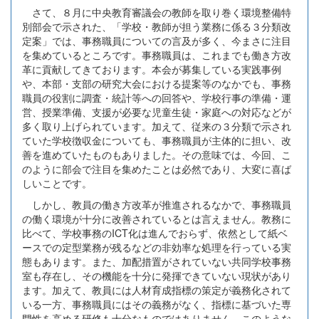
さて、８月に中央教育審議会の教師を取り巻く環境整備特
別部会で示された、「学校・教師が担う業務に係る３分類改
定案」では、事務職員についての言及が多く、今まさに注目
を集めているところです。事務職員は、これまでも働き方改
革に貢献してきております。本会が募集している実践事例
や、本部・支部の研究大会における提案等のなかでも、事務
職員の役割に調査・統計等への回答や、学校行事の準備・運
営、授業準備、支援が必要な児童生徒・家庭への対応などが
多く取り上げられています。加えて、従来の３分類で示され
ていた学校徴収金についても、事務職員が主体的に担い、改
善を進めていたものもありました。その意味では、今回、こ
のように部会で注目を集めたことは必然であり、大変に喜ば
しいことです。
しかし、教員の働き方改革が推進されるなかで、事務職員
の働く環境が十分に改善されているとは言えません。教務に
比べて、学校事務のICT化は進んでおらず、依然として紙ベ
ースでの定型業務が残るなどの非効率な処理を行っている実
態もあります。また、加配措置がされていない共同学校事務
室も存在し、その機能を十分に発揮できていない現状があり
ます。加えて、教員には人材育成指標の策定が義務化されて
いる一方、事務職員にはその義務がなく、指標に基づいた専
門性を高める研修も十分なものではありません。このような