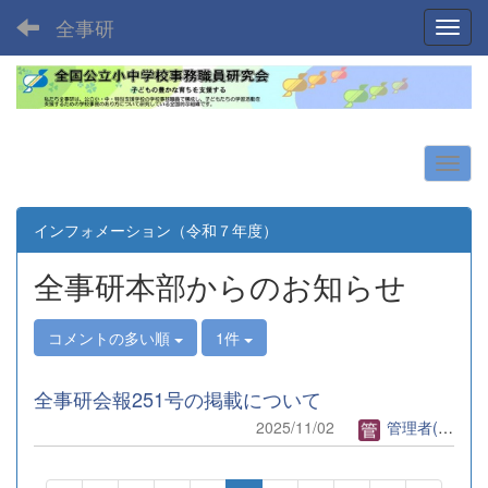
全事研
Toggl
インフォメーション（令和７年度）
全事研本部からのお知らせ
コメントの多い順
1件
全事研会報251号の掲載について
2025/11/02
管理者(全事研)