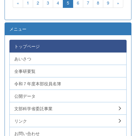
«
1
2
3
4
5
6
7
8
9
»
メニュー
トップページ
あいさつ
全事研要覧
令和７年度本部役員名簿
公開データ
文部科学省委託事業
リンク
お問い合わせ