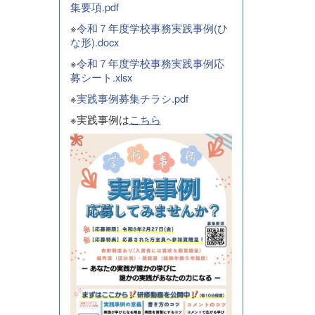
集要項.pdf
※
令和７年度学校事務実践事例(ひ
な形).docx
※
令和７年度学校事務実践事例応
募シート.xlsx
※
実践事例募集チラシ.pdf
※実践事例は
こちら