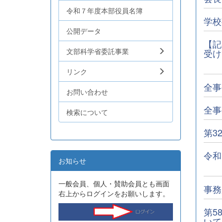
令和７年度本部役員名簿
学校
公開データ
【記
文部科学省委託事業
受け
リンク
全事
お問い合わせ
全事
検索について
第3
令和
お知らせ
一般会員、個人・賛助会員とも画面
事務
右上からログインをお願いします。
第5
いて