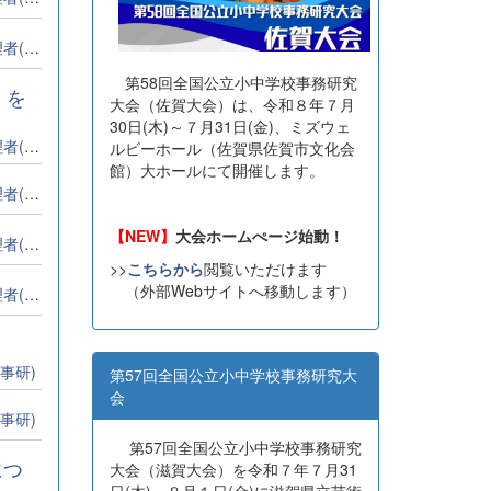
全事研)
第58回全国公立小中学校事務研究
」を
大会（佐賀大会）は、令和８年７月
30日(木)～７月31日(金)、ミズウェ
全事研)
ルビーホール（佐賀県佐賀市文化会
館）大ホールにて開催します。
全事研)
【NEW】
大会ホームぺージ始動！
全事研)
>>
こちらから
閲覧いただけます
（外部Webサイトへ移動します）
全事研)
事研)
第57回全国公立小中学校事務研究大
会
事研)
第57回全国公立小中学校事務研究
につ
大会（滋賀大会）を令和７年７月31