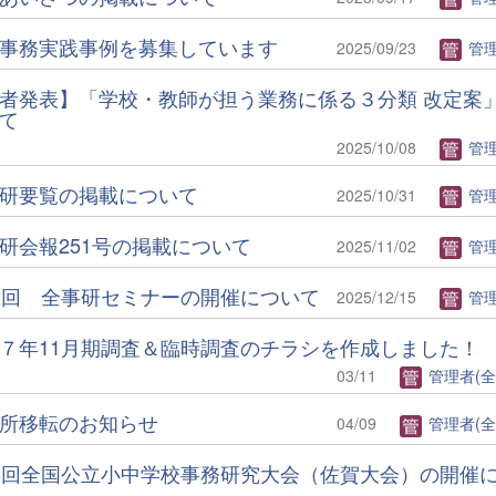
事務実践事例を募集しています
2025/09/23
管理者(
者発表】「学校・教師が担う業務に係る３分類 改定案
て
2025/10/08
管理者(
研要覧の掲載について
2025/10/31
管理者(
研会報251号の掲載について
2025/11/02
管理者(
2回 全事研セミナーの開催について
2025/12/15
管理者(
７年11月期調査＆臨時調査のチラシを作成しました！
03/11
管理者(全
所移転のお知らせ
04/09
管理者(全
8回全国公立小中学校事務研究大会（佐賀大会）の開催