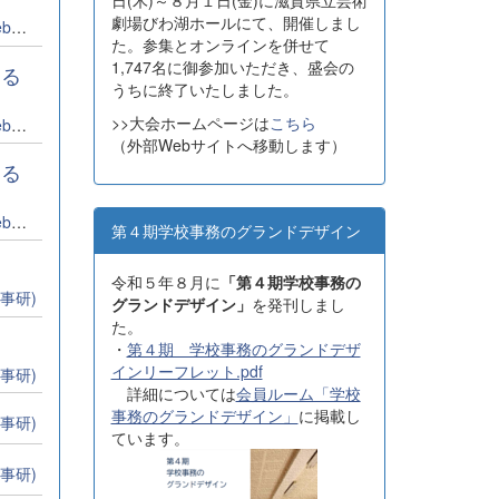
日(木)～８月１日(金)に滋賀県立芸術
劇場びわ湖ホールにて、開催しまし
集者
た。参集とオンラインを併せて
1,747名に御参加いただき、盛会の
する
うちに終了いたしました。
>>大会ホームページは
こちら
集者
（外部Webサイトへ移動します）
する
集者
第４期学校事務のグランドデザイン
令和５年８月に
「第４期学校事務の
事研)
グランドデザイン」
を発刊しまし
た。
・
第４期 学校事務のグランドデザ
インリーフレット.pdf
事研)
詳細については
会員ルーム「学校
事務のグランドデザイン」
に掲載し
事研)
ています。
事研)