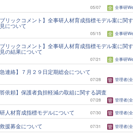
05/07
全事研Web編
ブリックコメント】全事研人材育成指標モデル案に関
見について
05/15
全事研Web編
ブリックコメント】全事研人材育成指標モデル案に関
見の結果について
07/21
全事研Web編
急連絡】７月２９日定期総会について
07/28
管理者(全
答依頼】保護者負担軽減の取組に関する調査
07/28
管理者(全
研人材育成指標モデルについて
07/30
管理者(全
救援募金について
07/31
管理者(全