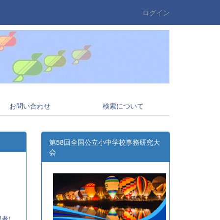
ログイン
お問い合わせ
検索について
第58回全国公立小中学校事務研究大
会
全事研)