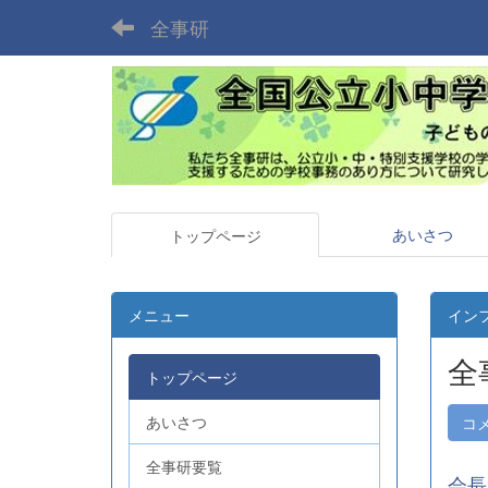
全事研
あいさつ
トップページ
メニュー
イン
全
トップページ
あいさつ
コ
全事研要覧
会長