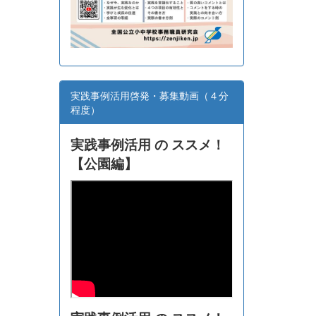
実践事例活用啓発・募集動画（４分
程度）
実践事例活用 の ススメ！
【
公園編】