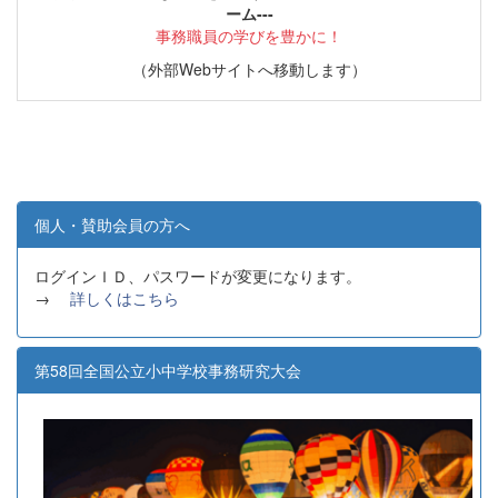
ーム---
事務職員の学びを豊かに！
（外部Webサイトへ移動します）
個人・賛助会員の方へ
ログインＩＤ、パスワードが変更になります。
→
詳しくはこちら
第58回全国公立小中学校事務研究大会