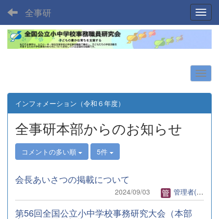
全事研
Toggl
インフォメーション（令和６年度）
全事研本部からのお知らせ
コメントの多い順
5件
会長あいさつの掲載について
2024/09/03
管理者(全事研)
第56回全国公立小中学校事務研究大会（本部